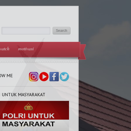
watch
motivasi
OW ME
I UNTUK MASYARAKAT