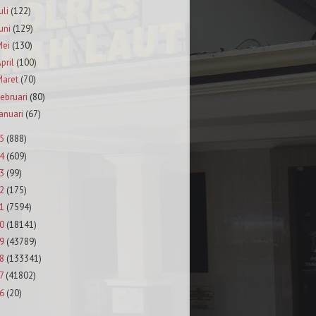
uli
(122)
uni
(129)
Mei
(130)
pril
(100)
aret
(70)
ebruari
(80)
anuari
(67)
5
(888)
4
(609)
3
(99)
2
(175)
1
(7594)
0
(18141)
9
(43789)
8
(133341)
7
(41802)
6
(20)