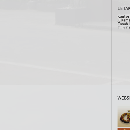
LETA
Kantor
Jl. Kem
Tanah L
Telp: 0
WEBS