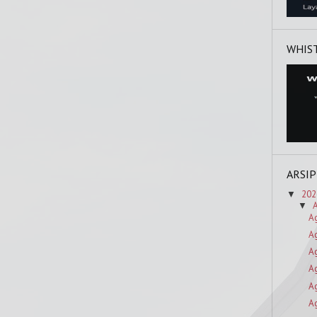
WHIS
ARSIP
202
▼
▼
A
A
A
A
A
A