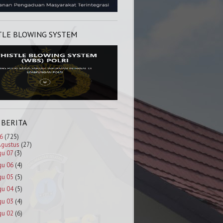
TLE BLOWING SYSTEM
 BERITA
6
(725)
Agustus
(27)
gu 07
(3)
gu 06
(4)
gu 05
(5)
gu 04
(5)
gu 03
(4)
gu 02
(6)