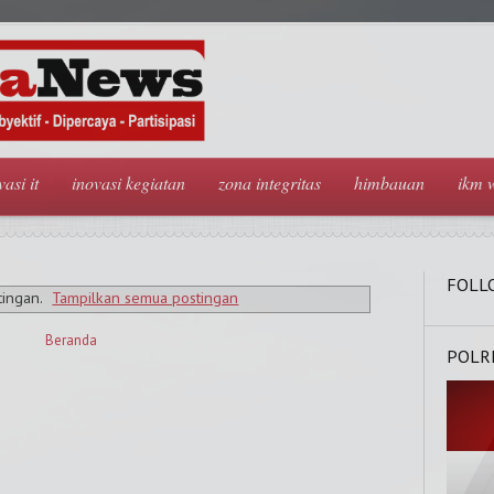
vasi it
inovasi kegiatan
zona integritas
himbauan
ikm 
FOLL
tingan.
Tampilkan semua postingan
Beranda
POLR