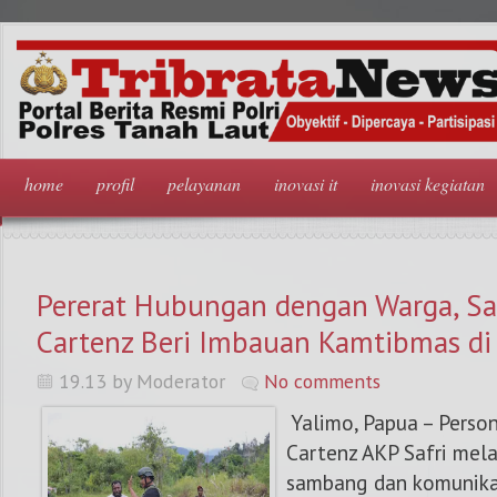
home
profil
pelayanan
inovasi it
inovasi kegiatan
Pererat Hubungan dengan Warga, S
Cartenz Beri Imbauan Kamtibmas di
19.13 by Moderator
No comments
Yalimo, Papua – Perso
Cartenz AKP Safri mel
sambang dan komunika