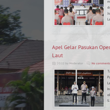
m
d
J
L
Apel Gelar Pasukan Oper
Laut
20.12 by Moderator
No comment
T
P
L
I
o
S.