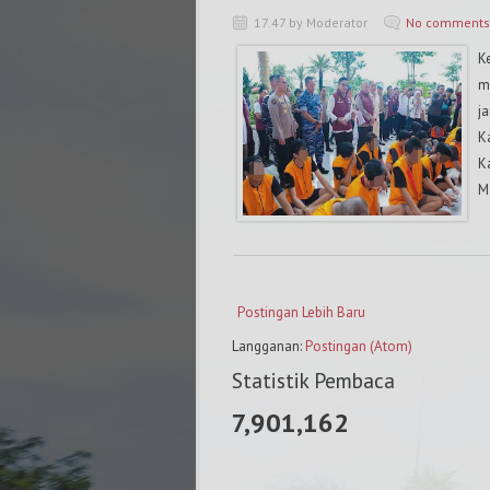
17.47 by Moderator
No comments
K
m
j
K
K
M
Postingan Lebih Baru
Langganan:
Postingan (Atom)
Statistik Pembaca
7,901,162