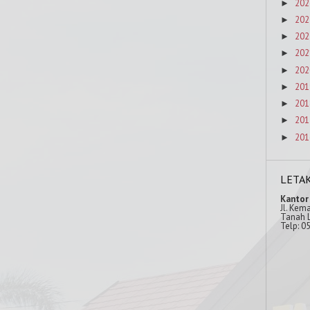
202
►
202
►
202
►
202
►
202
►
201
►
201
►
201
►
201
►
LETA
Kantor
Jl. Kem
Tanah L
Telp: 0