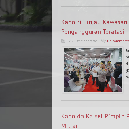
Kapolri Tinjau Kawasan 
Pengangguran Teratasi
17.50 by Moderator
No comment
Ja
p
d
(
Pe
Kapolda Kalsel Pimpin 
Miliar