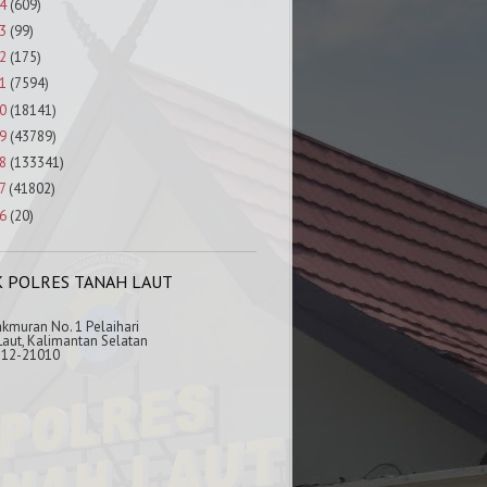
4
(609)
3
(99)
2
(175)
1
(7594)
0
(18141)
9
(43789)
8
(133341)
7
(41802)
6
(20)
K POLRES TANAH LAUT
akmuran No. 1 Pelaihari
aut, Kalimantan Selatan
512-21010