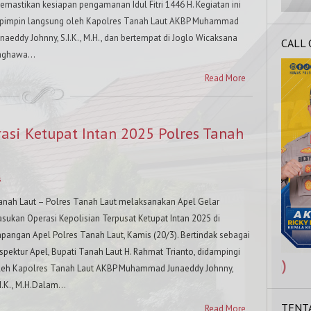
emastikan kesiapan pengamanan Idul Fitri 1446 H. Kegiatan ini
ipimpin langsung oleh Kapolres Tanah Laut AKBP Muhammad
unaeddy Johnny, S.I.K., M.H., dan bertempat di Joglo Wicaksana
CALL
aghawa...
Read More
asi Ketupat Intan 2025 Polres Tanah
s
anah Laut – Polres Tanah Laut melaksanakan Apel Gelar
asukan Operasi Kepolisian Terpusat Ketupat Intan 2025 di
apangan Apel Polres Tanah Laut, Kamis (20/3). Bertindak sebagai
nspektur Apel, Bupati Tanah Laut H. Rahmat Trianto, didampingi
leh Kapolres Tanah Laut AKBP Muhammad Junaeddy Johnny,
I.K., M.H.Dalam...
TENT
Read More