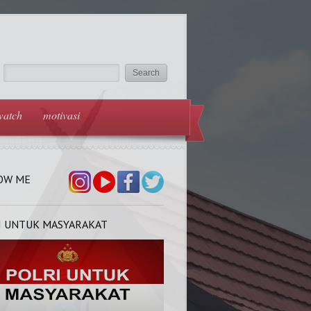
watch
motivasi
OW ME
I UNTUK MASYARAKAT