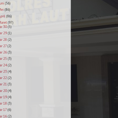
uni
(56)
Mei
(86)
pril
(86)
aret
(97)
ar 30
(5)
ar 29
(1)
ar 28
(2)
ar 27
(2)
ar 26
(3)
ar 25
(3)
ar 24
(2)
ar 23
(4)
ar 22
(2)
ar 21
(3)
ar 20
(4)
ar 19
(4)
ar 18
(3)
ar 17
(6)
ar 16
(2)