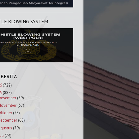
TLE BLOWING SYSTEM
 BERITA
6
(722)
5
(888)
Desember
(59)
November
(57)
Oktober
(78)
September
(68)
Agustus
(79)
uli
(74)