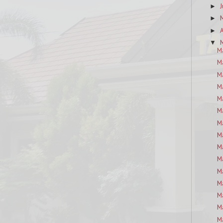
J
►
►
A
►
M
▼
M
M
M
M
M
M
M
M
M
M
M
M
M
M
M