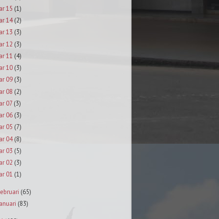
ar 15
(1)
ar 14
(2)
ar 13
(3)
ar 12
(3)
ar 11
(4)
ar 10
(3)
ar 09
(3)
ar 08
(2)
ar 07
(3)
ar 06
(3)
ar 05
(7)
ar 04
(8)
ar 03
(5)
ar 02
(3)
ar 01
(1)
ebruari
(65)
anuari
(83)