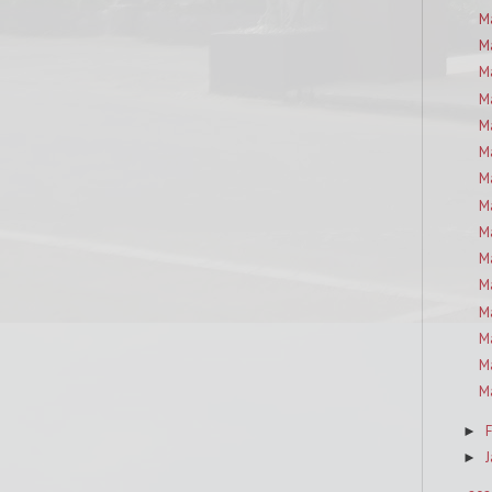
M
M
M
M
M
M
M
M
M
M
M
M
M
M
M
F
►
J
►