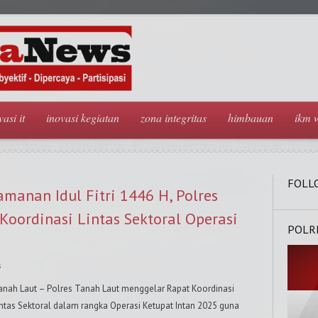
vasi it
inovasi kegiatan
zona integritas
himbauan
ikm 
FOLL
manan Idul Fitri 1446 H, Polres
Koordinasi Lintas Sektoral Operasi
POLR
s
anah Laut – Polres Tanah Laut menggelar Rapat Koordinasi
intas Sektoral dalam rangka Operasi Ketupat Intan 2025 guna