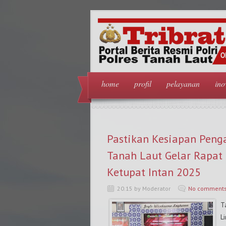
home
profil
pelayanan
ino
Pastikan Kesiapan Penga
Tanah Laut Gelar Rapat 
Ketupat Intan 2025
20.15 by Moderator
No comment
T
L