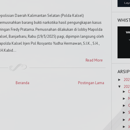
epolisian Daerah Kalimantan Selatan (Polda Kalsel)
WHIS
emusnahkan barang bukti narkotika hasil pengungkapan kasus
aringan Fredy Pratama. Pemusnahan dilakukan di lobby Mapolda
alsel, Banjarbaru, Rabu (19/3/2025) pagi, dipimpin langsung oleh
apolda Kalsel Irjen Pol Rosyanto Yudha Hermawan, S.I.K., S.H.,
.H.Kabid...
Read More
ARSIP
202
►
Beranda
Postingan Lama
202
▼
►
►
►
►
►
J
►