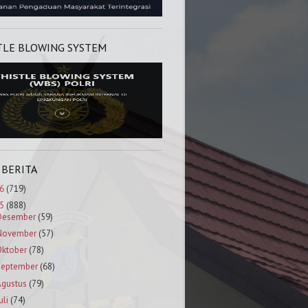
TLE BLOWING SYSTEM
 BERITA
6
(719)
5
(888)
Desember
(59)
November
(57)
Oktober
(78)
September
(68)
Agustus
(79)
uli
(74)