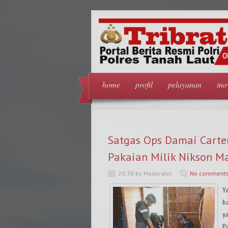
home
profil
pelayanan
ino
Satgas Ops Damai Carte
Pakaian Milik Nikson M
20.38 by Moderator
No comment
Y
b
y
P