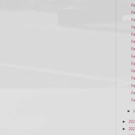
F
F
F
F
F
F
F
F
F
F
F
F
F
F
J
►
202
►
202
►