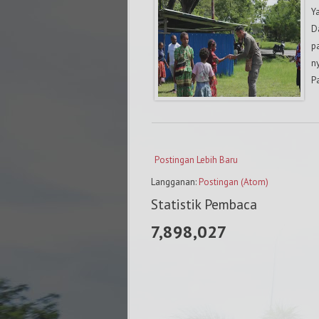
Y
D
p
n
P
Postingan Lebih Baru
Langganan:
Postingan (Atom)
Statistik Pembaca
7,898,027