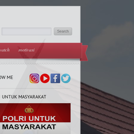
watch
motivasi
OW ME
I UNTUK MASYARAKAT