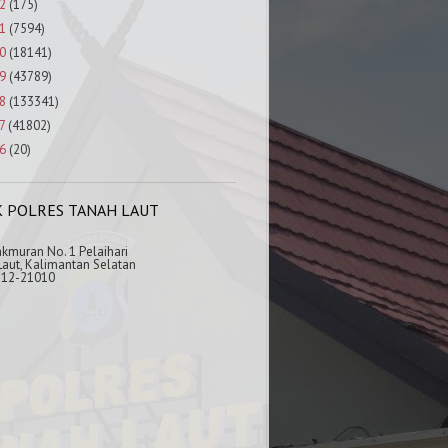
2
(175)
1
(7594)
0
(18141)
9
(43789)
8
(133341)
7
(41802)
6
(20)
K POLRES TANAH LAUT
akmuran No. 1 Pelaihari
aut, Kalimantan Selatan
512-21010