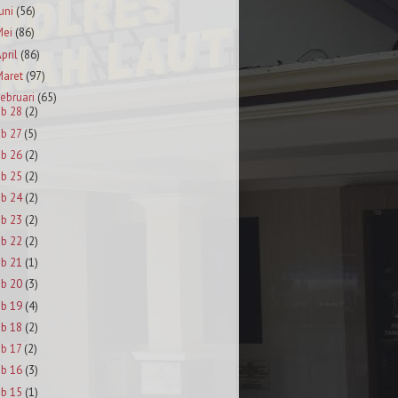
uni
(56)
Mei
(86)
pril
(86)
aret
(97)
ebruari
(65)
eb 28
(2)
eb 27
(5)
eb 26
(2)
eb 25
(2)
eb 24
(2)
eb 23
(2)
eb 22
(2)
eb 21
(1)
eb 20
(3)
eb 19
(4)
eb 18
(2)
eb 17
(2)
eb 16
(3)
eb 15
(1)