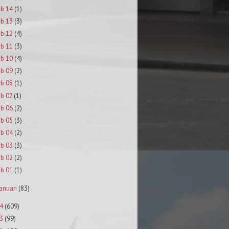
eb 14
(1)
eb 13
(3)
eb 12
(4)
eb 11
(3)
eb 10
(4)
eb 09
(2)
eb 08
(1)
eb 07
(1)
eb 06
(2)
eb 05
(3)
eb 04
(2)
eb 03
(3)
eb 02
(2)
eb 01
(1)
anuari
(83)
4
(609)
3
(99)