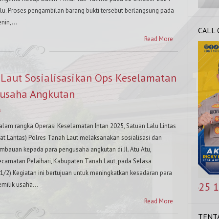
alu. Proses pengambilan barang bukti tersebut berlangsung pada
nin,...
CALL
Read More
 Laut Sosialisasikan Ops Keselamatan
gusaha Angkutan
s
alam rangka Operasi Keselamatan Intan 2025, Satuan Lalu Lintas
Sat Lantas) Polres Tanah Laut melaksanakan sosialisasi dan
imbauan kepada para pengusaha angkutan di Jl. Atu Atu,
ecamatan Pelaihari, Kabupaten Tanah Laut, pada Selasa
11/2).Kegiatan ini bertujuan untuk meningkatkan kesadaran para
NOMOR KAPOLRES : 0821 5425 1254, HOT LINE P
emilik usaha...
Read More
TENT