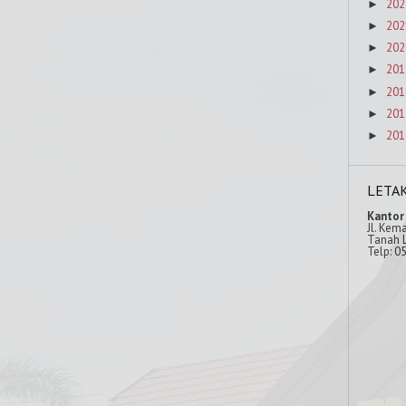
202
►
202
►
202
►
201
►
201
►
201
►
201
►
LETA
Kantor
Jl. Kem
Tanah L
Telp: 0