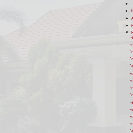
J
►
►
A
►
M
►
F
▼
F
F
F
F
F
F
F
F
F
F
F
F
F
F