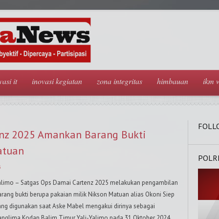
vasi it
inovasi kegiatan
zona integritas
himbauan
ikm 
FOLL
nz 2025 Amankan Barang Bukti
atuan
POLR
s
alimo – Satgas Ops Damai Cartenz 2025 melakukan pengambilan
arang bukti berupa pakaian milik Nikson Matuan alias Okoni Siep
ang digunakan saat Aske Mabel mengakui dirinya sebagai
anglima Kodap Balim Timur Yali-Yalimo pada 31 Oktober 2024