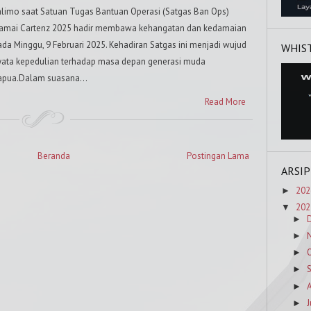
alimo saat Satuan Tugas Bantuan Operasi (Satgas Ban Ops)
amai Cartenz 2025 hadir membawa kehangatan dan kedamaian
ada Minggu, 9 Februari 2025. Kehadiran Satgas ini menjadi wujud
WHIS
yata kepedulian terhadap masa depan generasi muda
apua.Dalam suasana...
Read More
Beranda
Postingan Lama
ARSIP
202
►
202
▼
►
►
►
►
►
J
►