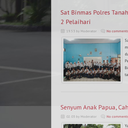
Sat Binmas Polres Tana
2 Pelaihari
19.53 by Moderator
No comment
S
m
d
P
B
ta
Senyum Anak Papua, Ca
02.03 by Moderator
No comment
Y