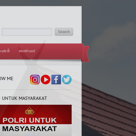
watch
motivasi
OW ME
I UNTUK MASYARAKAT