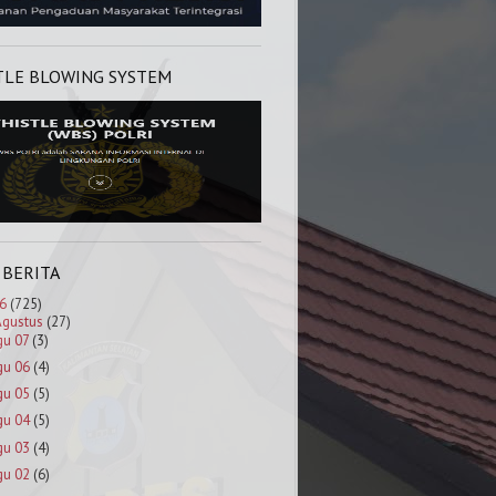
TLE BLOWING SYSTEM
 BERITA
6
(725)
Agustus
(27)
gu 07
(3)
gu 06
(4)
gu 05
(5)
gu 04
(5)
gu 03
(4)
gu 02
(6)