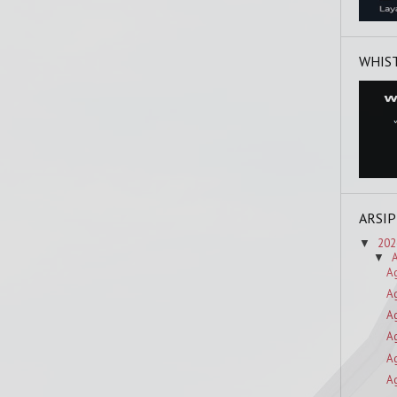
WHIS
ARSIP
202
▼
▼
A
A
A
A
A
A