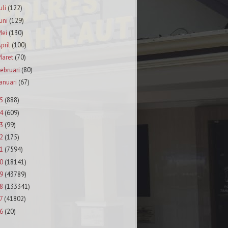
uli
(122)
uni
(129)
Mei
(130)
pril
(100)
aret
(70)
ebruari
(80)
anuari
(67)
5
(888)
4
(609)
3
(99)
2
(175)
1
(7594)
0
(18141)
9
(43789)
8
(133341)
7
(41802)
6
(20)