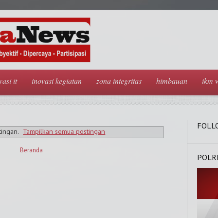
vasi it
inovasi kegiatan
zona integritas
himbauan
ikm 
FOLL
tingan.
Tampilkan semua postingan
Beranda
POLR