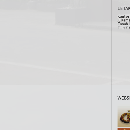
LETA
Kantor
Jl. Kem
Tanah L
Telp: 0
WEBS