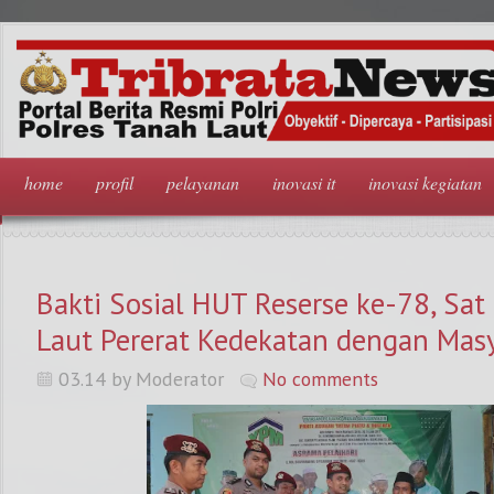
home
profil
pelayanan
inovasi it
inovasi kegiatan
Bakti Sosial HUT Reserse ke-78, Sat
Laut Pererat Kedekatan dengan Mas
03.14 by Moderator
No comments