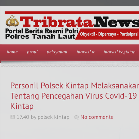
home
profil
pelayanan
inovasi it
inovasi kegiatan
Personil Polsek Kintap Melaksanak
Tentang Pencegahan Virus Covid-19 
Kintap
17.40 by polsek kintap
No comments