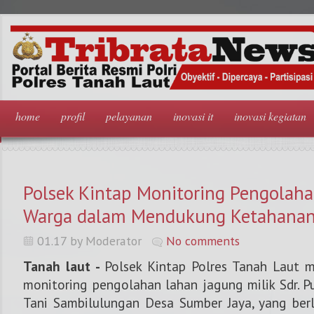
home
profil
pelayanan
inovasi it
inovasi kegiatan
Polsek Kintap Monitoring Pengolah
Warga dalam Mendukung Ketahana
01.17 by Moderator
No comments
Tanah laut -
Polsek Kintap Polres Tanah Laut 
monitoring pengolahan lahan jagung milik Sdr. P
Tani Sambilulungan Desa Sumber Jaya, yang ber