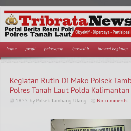
home
profil
pelayanan
inovasi it
inovasi kegiatan
Kegiatan Rutin Di Mako Polsek Tam
Polres Tanah Laut Polda Kalimantan 
18.55 by Polsek Tambang Ulang
No comments