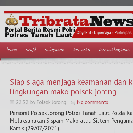
home
profil
pelayanan
inovasi it
inovasi kegiatan
Siap siaga menjaga keamanan dan 
lingkungan mako polsek jorong
22.52 by Polsek Jorong
No comments
Personil Polsek Jorong Polres Tanah Laut Polda K
Melaksanakan Sispam Mako atau Sistem Pengam
Kamis (29/07/2021)