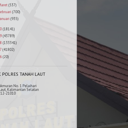
aret
(537)
ebruari
(700)
anuari
(935)
0
(18141)
9
(43789)
8
(133341)
7
(41802)
6
(20)
K POLRES TANAH LAUT
akmuran No. 1 Pelaihari
aut, Kalimantan Selatan
512-21010