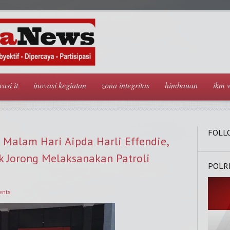
vasi it
inovasi kegiatan
zona integritas
himbauan
ikm 
FOLL
Malam Hari Aipda Harli Effendie,
ek Jorong Melaksanakan Patroli
POLR
nts