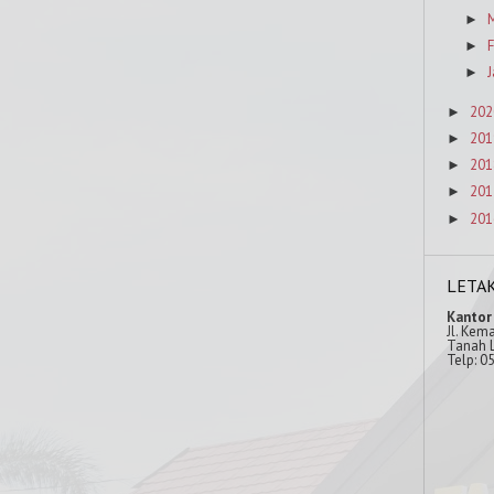
M
►
F
►
J
►
202
►
201
►
201
►
201
►
201
►
LETA
Kantor
Jl. Kem
Tanah L
Telp: 0