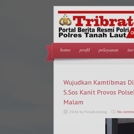
home
profil
pelayanan
ino
Wujudkan Kamtibmas Di 
S.Sos Kanit Provos Pols
Malam
20.41 by Polsek Jorong
No comme