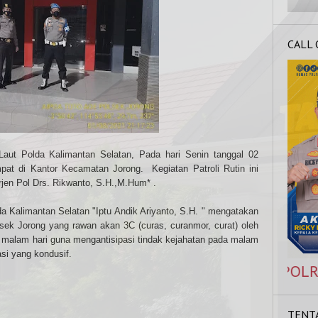
CALL
aut Polda Kalimantan Selatan, Pada hari Senin tanggal 02
mpat di Kantor Kecamatan Jorong.
Kegiatan Patroli Rutin ini
Irjen Pol Drs. Rikwanto, S.H.,M.Hum* .
a Kalimantan Selatan "Iptu Andik Ariyanto, S.H. " mengatakan
lsek Jorong yang rawan akan 3C (curas, curanmor, curat) oleh
i malam hari guna mengantisipasi tindak kejahatan pada malam
si yang kondusif.
21 5425 1254, HOT LINE POLRI : 110 (Siap M
TENT