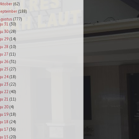
Oktober
(62)
September
(188)
Agustus
(777)
gu 31
(30)
gu 30
(28)
gu 29
(14)
gu 28
(10)
gu 27
(11)
gu 26
(31)
gu 25
(27)
gu 24
(18)
gu 23
(22)
gu 22
(40)
gu 21
(11)
gu 20
(4)
gu 19
(18)
gu 18
(24)
gu 17
(36)
gu 15
(20)