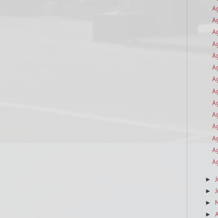
A
A
A
A
A
A
A
A
A
A
A
A
A
A
J
►
J
►
►
A
►