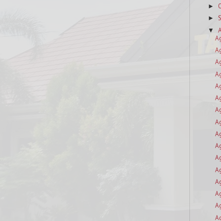
►
►
▼
A
A
A
A
A
A
A
A
A
A
A
A
A
A
A
A