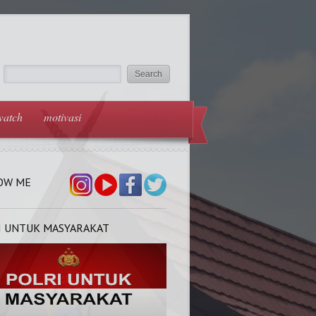
watch
motivasi
OW ME
I UNTUK MASYARAKAT