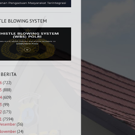
TLE BLOWING SYSTEM
 BERITA
6
(722)
5
(888)
4
(609)
3
(99)
2
(175)
1
(7594)
Desember
(36)
November
(24)