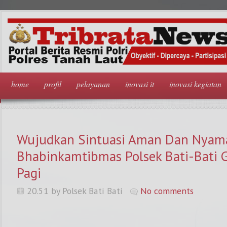
home
profil
pelayanan
inovasi it
inovasi kegiatan
Wujudkan Sintuasi Aman Dan Nyam
Bhabinkamtibmas Polsek Bati-Bati Gi
Pagi
20.51 by Polsek Bati Bati
No comments