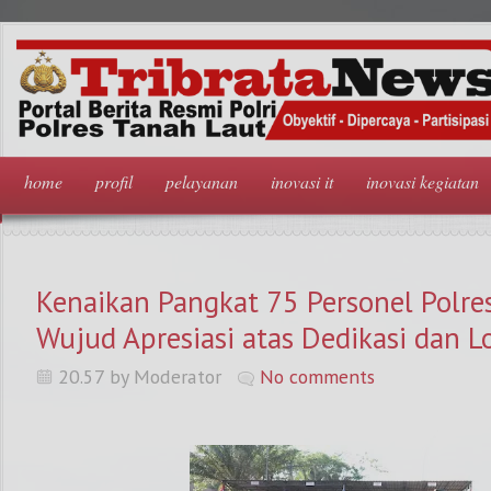
home
profil
pelayanan
inovasi it
inovasi kegiatan
Kenaikan Pangkat 75 Personel Polre
Wujud Apresiasi atas Dedikasi dan Lo
20.57 by Moderator
No comments