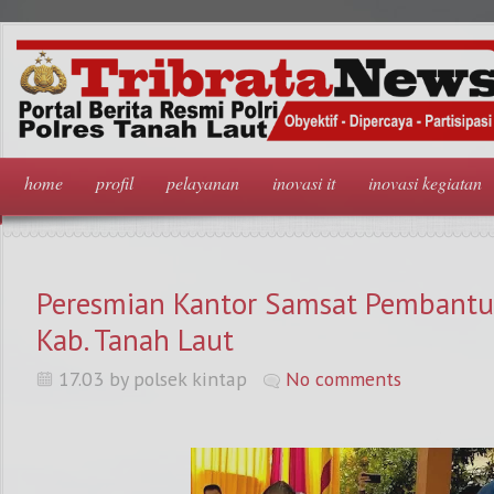
home
profil
pelayanan
inovasi it
inovasi kegiatan
Peresmian Kantor Samsat Pembantu 
Kab. Tanah Laut
17.03 by polsek kintap
No comments