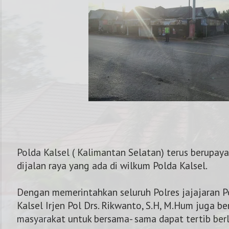
Polda Kalsel ( Kalimantan Selatan) terus berupay
dijalan raya yang ada di wilkum Polda Kalsel.
Dengan memerintahkan seluruh Polres jajajaran P
NOMOR KAPOLRES : 0821 5425 1
Kalsel Irjen Pol Drs. Rikwanto, S.H, M.Hum juga b
masyarakat untuk bersama- sama dapat tertib berla