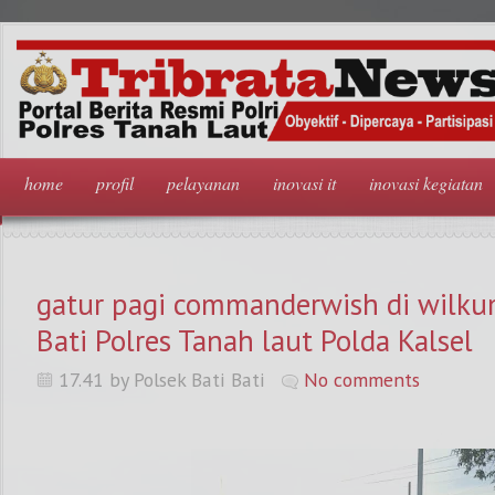
home
profil
pelayanan
inovasi it
inovasi kegiatan
gatur pagi commanderwish di wilku
Bati Polres Tanah laut Polda Kalsel
17.41 by Polsek Bati Bati
No comments