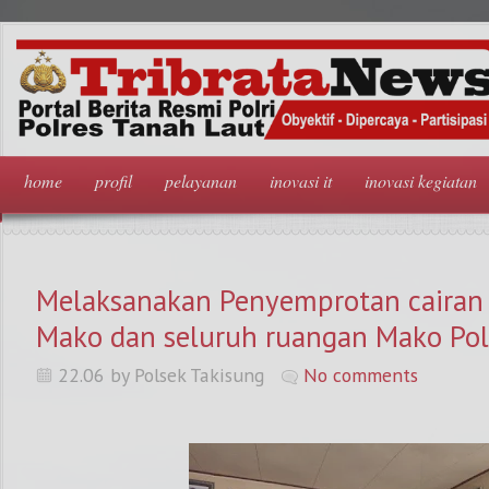
home
profil
pelayanan
inovasi it
inovasi kegiatan
Melaksanakan Penyemprotan cairan 
Mako dan seluruh ruangan Mako Pol
22.06 by Polsek Takisung
No comments