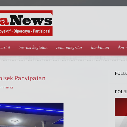
vasi it
inovasi kegiatan
zona integritas
himbauan
ikm 
FOLL
lsek Panyipatan
omments
POLR