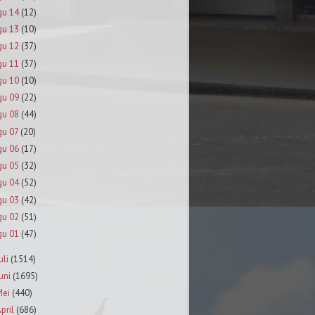
gu 14
(12)
gu 13
(10)
gu 12
(37)
gu 11
(37)
gu 10
(10)
gu 09
(22)
gu 08
(44)
gu 07
(20)
gu 06
(17)
gu 05
(32)
gu 04
(52)
gu 03
(42)
gu 02
(51)
gu 01
(47)
uli
(1514)
uni
(1695)
Mei
(440)
pril
(686)