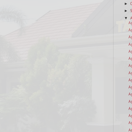
►
►
▼
A
A
A
A
A
A
A
A
A
A
A
A
A
A
A
A