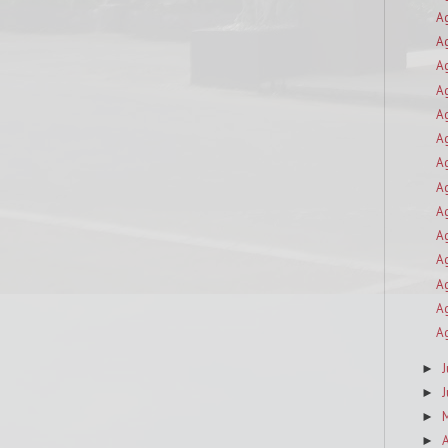
A
A
A
A
A
A
A
A
A
A
A
A
A
A
J
►
J
►
►
A
►