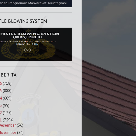
TLE BLOWING SYSTEM
 BERITA
6
(718)
5
(888)
4
(609)
3
(99)
2
(175)
1
(7594)
Desember
(36)
November
(24)