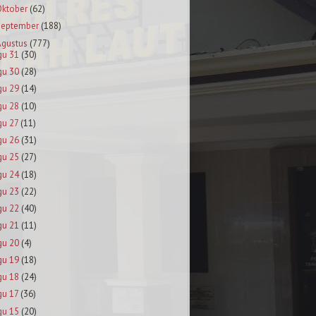
Oktober
(62)
September
(188)
Agustus
(777)
gu 31
(30)
gu 30
(28)
gu 29
(14)
gu 28
(10)
gu 27
(11)
gu 26
(31)
gu 25
(27)
gu 24
(18)
gu 23
(22)
gu 22
(40)
gu 21
(11)
gu 20
(4)
gu 19
(18)
gu 18
(24)
gu 17
(36)
gu 15
(20)