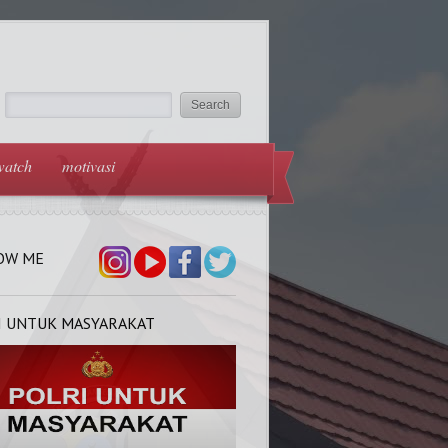
watch
motivasi
OW ME
I UNTUK MASYARAKAT