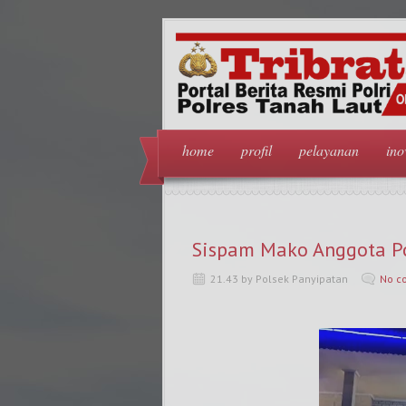
home
profil
pelayanan
ino
Sispam Mako Anggota Po
21.43 by Polsek Panyipatan
No c