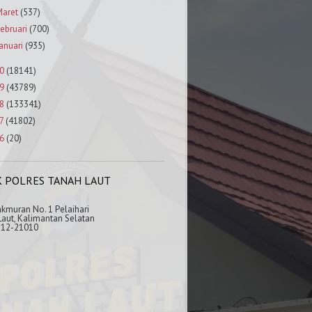
aret
(537)
ebruari
(700)
anuari
(935)
0
(18141)
9
(43789)
8
(133341)
7
(41802)
6
(20)
K POLRES TANAH LAUT
akmuran No. 1 Pelaihari
aut, Kalimantan Selatan
512-21010