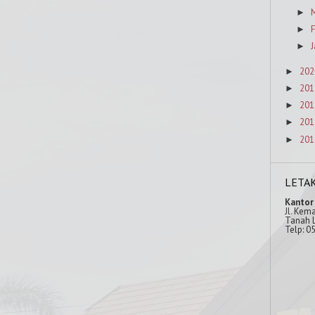
M
►
F
►
J
►
202
►
201
►
201
►
201
►
201
►
LETA
Kantor
Jl. Kem
Tanah L
Telp: 0