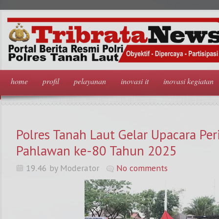
home
profil
pelayanan
inovasi it
inovasi kegiatan
Polres Tanah Laut Gelar Upacara Per
Pahlawan ke-80 Tahun 2025
19.46 by Moderator
No comments