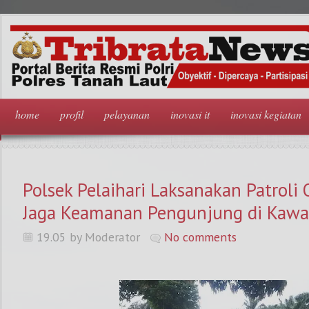
home
profil
pelayanan
inovasi it
inovasi kegiatan
Polsek Pelaihari Laksanakan Patroli 
Jaga Keamanan Pengunjung di Kawa
19.05 by Moderator
No comments