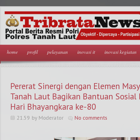
home
profil
pelayanan
inovasi it
inovasi kegiatan
Pererat Sinergi dengan Elemen Masya
Tanah Laut Bagikan Bantuan Sosia
Hari Bhayangkara ke-80
21.59 by Moderator
No comments