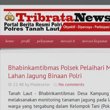
home
profil
pelayanan
inovasi it
inovasi kegiatan
Bhabinkamtibmas Polsek Pelaihari 
Lahan Jagung Binaan Polri
22.48 by Moderator
No comments
Tanah Laut - Bhabinkamtibmas Desa Kampung 
melaksanakan monitoring tanaman jagung pada lah
warga yang tergabung dalam Kelompok Tani (Po